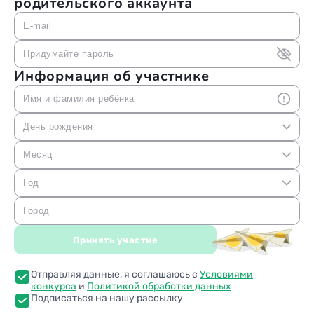
родительского аккаунта
E-mail
Придумайте пароль
Информация об участнике
Имя и фамилия ребёнка
День рождения
1
Месяц
2
Январь
Год
3
Февраль
2022
Город
4
Март
2021
5
Принять участие
Апрель
2020
6
Май
2019
Отправляя данные, я соглашаюсь с
Условиями
7
Июнь
конкурса
и
Политикой обработки данных
2018
8
Подписаться на нашу рассылку
Июль
2017