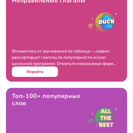
Неправильные глаголы
Откажитесь от заучивания по таблице — сервис
рассортирует глаголы по популярности и/или
школьной программе. Отметьте незнакомые формы
и приступайте к тренировке.
Перейти
Топ-100+ популярных
слов