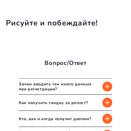
9
Август
2016
10
Сентябрь
2015
11
Рисуйте и побеждайте!
Октябрь
2014
12
Ноябрь
2013
13
Декабрь
2012
14
2011
15
2010
16
Вопрос/Ответ
2009
17
2008
18
2007
Зачем вводить так много данных
19
при регистрации?
2006
20
2005
Как получить скидку за репост?
21
2004
22
2003
Кто, как и когда получит диплом?
23
2002
24