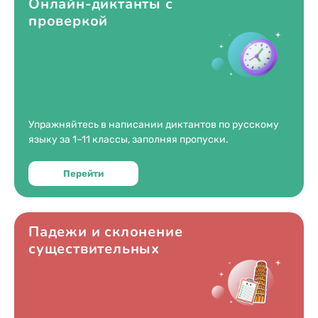
Онлайн-диктанты с
1970
проверкой
1969
1968
1967
1966
1965
Упражняйтесь в написании диктантов по русскому
1964
языку за 1–11 классы, заполняя пропуски.
1963
Перейти
1962
1961
1960
Падежи и склонение
1959
существительных
1958
1957
1956