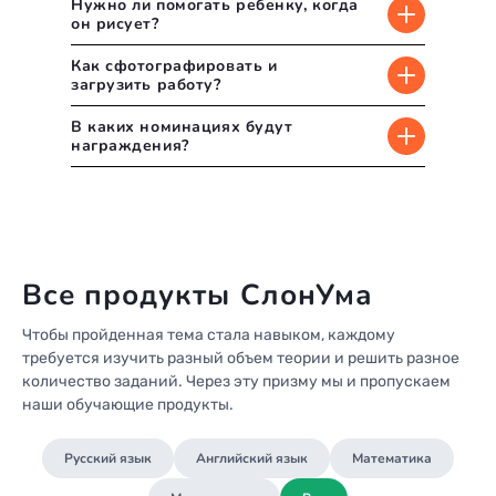
Нужно ли помогать ребенку, когда
2001
25
он рисует?
2000
26
Как сфотографировать и
1999
загрузить работу?
27
1998
28
В каких номинациях будут
1997
награждения?
29
1996
30
1995
31
1994
1993
Все продукты СлонУма
1992
1991
Чтобы пройденная тема стала навыком, каждому
требуется изучить разный объем теории и решить разное
1990
количество заданий. Через эту призму мы и пропускаем
1989
наши обучающие продукты.
1988
Русский язык
Английский язык
Математика
1987
1986