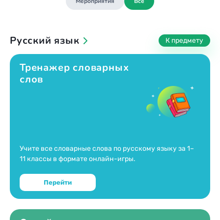
Мероприятия
Все
1985
1984
Русский язык
1983
1982
Тренажер словарных
1981
слов
1980
1979
1978
1977
1976
Учите все словарные слова по русскому языку за 1–
1975
11 классы в формате онлайн-игры.
1974
Перейти
1973
1972
1971