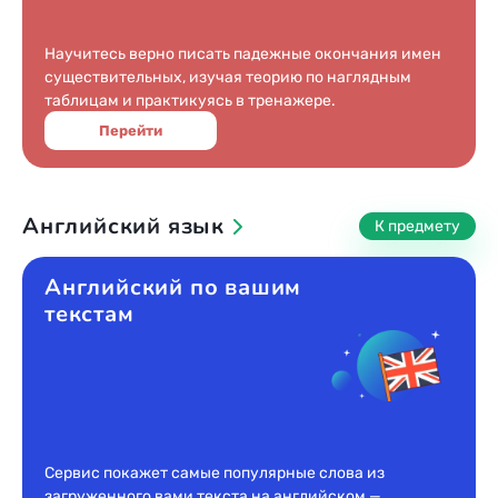
1955
1954
Научитесь верно писать падежные окончания имен
1953
существительных, изучая теорию по наглядным
1952
таблицам и практикуясь в тренажере.
1951
Перейти
1950
1949
Английский язык
1948
1947
Английский по вашим
1946
текстам
1945
1944
1943
1942
1941
Сервис покажет самые популярные слова из
1940
загруженного вами текста на английском —