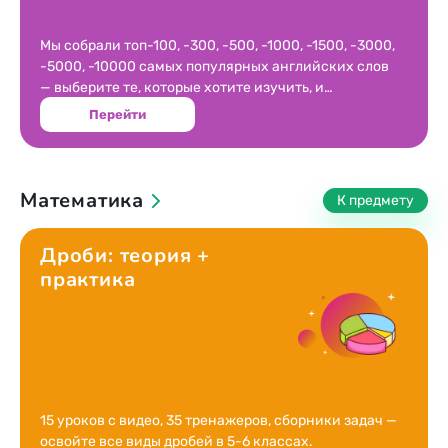
Мы собрали топ-100, -300, -500, -1000, -1500, -3000,
-5000, -10000 самых популярных английских слов
— выберите те, которые хотите изучить, и
приступайте к игровой тренировке.
Перейти
Математика
Дроби: теория +
практика
15 уроков с видео, 35 тренажеров, сборники задач —
освойте все виды дробей в 5-6 классах.