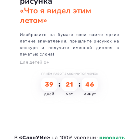
рисунка
«
Что я видел этим
летом
»
Изобразите на бумаге свои самые яркие
летние впечатления, пришлите рисунок на
конкурс и получите именной диплом с
печатью слона!
Для детей 0+
ПРИЁМ РАБОТ ЗАКОНЧИТСЯ ЧЕРЕЗ:
:
:
39
21
46
дней
час
минут
В
«СлонУМе»
на 100% уверены:
рисовать