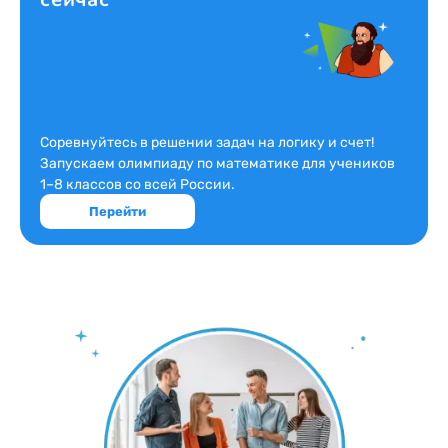
Соревнуйтесь в решении задач на логику и счет!
Запускаем олимпиаду по математике для учеников
1–8 классов со всей России.
Перейти